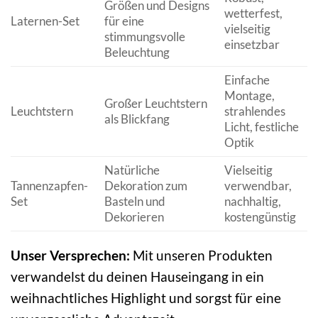
Größen und Designs
wetterfest,
Laternen-Set
für eine
vielseitig
stimmungsvolle
einsetzbar
Beleuchtung
Einfache
Montage,
Großer Leuchtstern
Leuchtstern
strahlendes
als Blickfang
Licht, festliche
Optik
Natürliche
Vielseitig
Tannenzapfen-
Dekoration zum
verwendbar,
Set
Basteln und
nachhaltig,
Dekorieren
kostengünstig
Unser Versprechen:
Mit unseren Produkten
verwandelst du deinen Hauseingang in ein
weihnachtliches Highlight und sorgst für eine