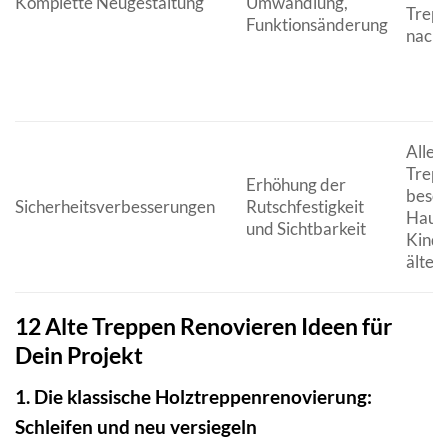
Komplette Neugestaltung
Umwandlung,
Trepp
Funktionsänderung
nach 
Alle
Trepp
Erhöhung der
beson
Sicherheitsverbesserungen
Rutschfestigkeit
Haush
und Sichtbarkeit
Kinde
älter
12 Alte Treppen Renovieren Ideen für
Dein Projekt
1. Die klassische Holztreppenrenovierung:
Schleifen und neu versiegeln