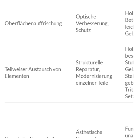
Holz-,
Optische
Beton
Oberflächenauffrischung
Verbesserung,
leich
Schutz
Gebr
Holzt
besch
Strukturelle
Stufe
Teilweiser Austausch von
Reparatur,
Gelän
Elementen
Modernisierung
Stein
einzelner Teile
gebr
Tritt-
Setzs
Funkt
Ästhetische
unatt